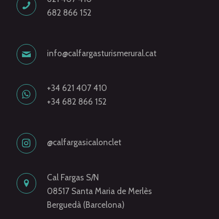
682 866 152
info@calfargasturismerural.cat
+34 621 407 410
+34 682 866 152
@calfargasicalonclet
Cal Fargas S/N
08517 Santa Maria de Merlès
Berguedà (Barcelona)