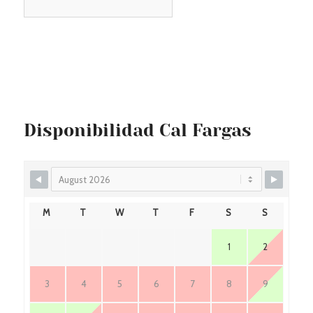
Disponibilidad Cal Fargas
M
T
W
T
F
S
S
1
2
3
4
5
6
7
8
9