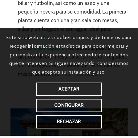
billar y futbolín, así como un aseo y una
pequeña nevera para su comodidad. La primera
planta cuenta con una gran sala con mesas,
sillas y un fregadero con agua, ideal para
reuniones.
Más información
.
Este sitio web utiliza cookies propias y de terceros para
recoger información estadística para poder mejorar y
El
Cubierto Pequeño
, de una sola planta,
personalizar tu experiencia ofreciéndote contenidos
dispone de una mesa, sillas, sofás, un fregadero
que te interesen. Si sigues navegando, consideramos
y una acogedora chimenea, perfecta para los
que aceptas su instalación y uso.
meses de invierno.
Más información
.
ACEPTAR
CONFIGURAR
RECHAZAR