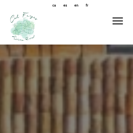
ca
es
en
fr